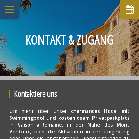
August
Mo
Di
Mi
Do
Fr
Sa
So
1
2
-
-
KONTAKT & ZUGANG
3
4
5
6
7
8
9
-
-
-
-
-
-
-
10
11
12
13
14
15
16
-
-
-
-
-
-
-
17
18
19
20
21
22
23
-
-
-
-
-
-
-
24
25
26
27
28
29
30
-
-
-
-
-
-
-
Kontaktiere uns
31
-
Um mehr über unser
charmantes Hotel mit
Ab
Swimmingpool und kostenlosem Privatparkplatz
-
in Vaison-la-Romaine, in der Nähe des Mont
Offizielle Website
Ventoux
, über die Aktivitäten in der Umgebung
Bestpreis-Garantie
oder über die angebotenen Dienstleistungen zu