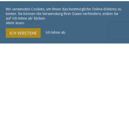
Wir verwenden Cookies, um Ihnen das bestmögliche Online-Erlebnis zu
bieten. Sie können die Verwendung Ihrer Daten verhindern, indem Sie
auf 'Ich lehne ab' klicken.
Mehr lesen
Ich lehne ab
ICH VERSTEHE
La Bastide de Vaison
850 Route d'Avignon
84110 Vaison-la-Romaine
Agrandir